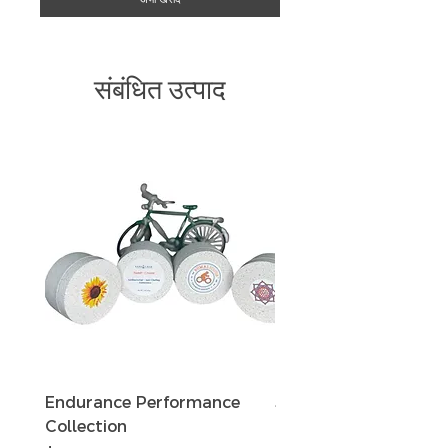
संबंधित उत्पाद
Endurance Performance
Sun Defense Sunscree
Collection
oz Travel Tin