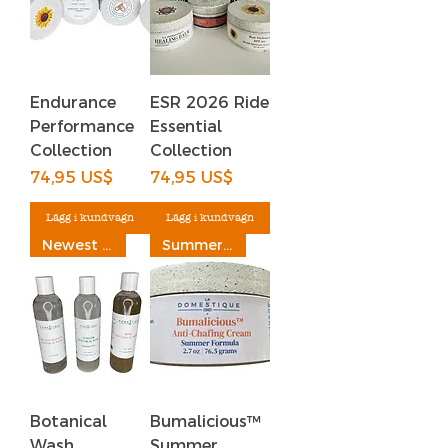
Endurance
ESR 2026 Ride
Performance
Essential
Collection
Collection
Pris
Pris
74,95 US$
74,95 US$
Lägg i kundvagn
Lägg i kundvagn
Newest Addition
Summer Formula
Botanical
Bumalicious™
Wash
Summer