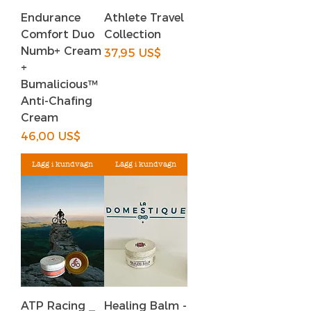
Endurance
Athlete Travel
Comfort Duo
Collection
Numb+ Cream
Pris
37,95 US$
+
Bumalicious™
Anti-Chafing
Cream
Pris
46,00 US$
Lägg i kundvagn
Lägg i kundvagn
ATP Racing _
Healing Balm -