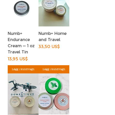
Numb+
Numb+ Home
Endurance
and Travel
Cream — 1 oz
Pris
33,50 US$
Travel Tin
Pris
13,95 US$
Lägg i kundvagn
Lägg i kundvagn