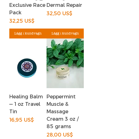
Exclusive Race
Dermal Repair
Pack
Pris
32,50 US$
Pris
32,25 US$
Lägg i kundvagn
Lägg i kundvagn
Healing Balm
Peppermint
— 1 oz Travel
Muscle &
Tin
Massage
Cream 3 oz /
Pris
16,95 US$
85 grams
Pris
28,00 US$