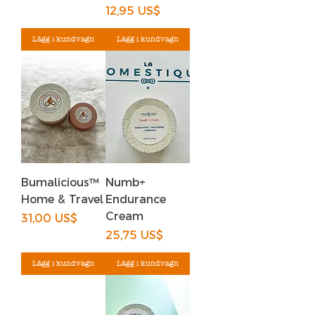
Pris
12,95 US$
Lägg i kundvagn
Lägg i kundvagn
Bumalicious™
Numb+
Home & Travel
Endurance
Cream
Pris
31,00 US$
Pris
25,75 US$
Lägg i kundvagn
Lägg i kundvagn