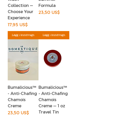
Collection —
Formula
Choose Your
Pris
23,50 US$
Experience
Pris
17,95 US$
Lägg i kundvagn
Lägg i kundvagn
Bumalicious™
Bumalicious™
- Anti-Chafing
- Anti-Chafing
Chamois
Chamois
Creme
Creme — 1 oz
Travel Tin
Pris
23,50 US$