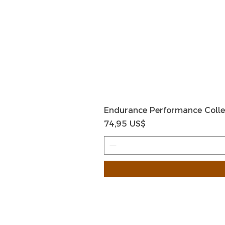
Endurance Performance Colle
Precio
74,95 US$
HOME
HELP