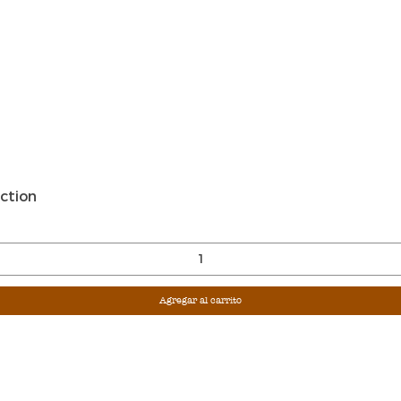
Vista rápida
ction
Agregar al carrito
Sign Up For Ou