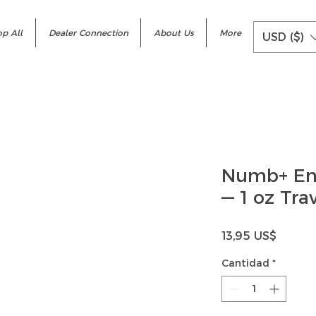
p All
Dealer Connection
About Us
More
USD ($)
Numb+ En
— 1 oz Tra
Precio
13,95 US$
Cantidad
*