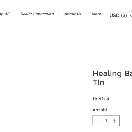
p All
Dealer Connection
About Us
More
USD ($)
Healing Ba
Tin
Preis
16,95 $
Anzahl
*