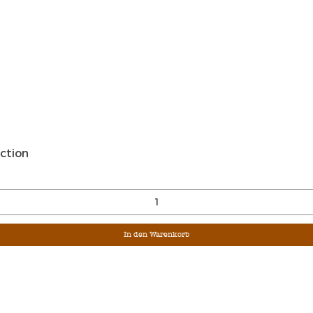
Schnellansicht
ction
In den Warenkorb
Sign Up For Ou