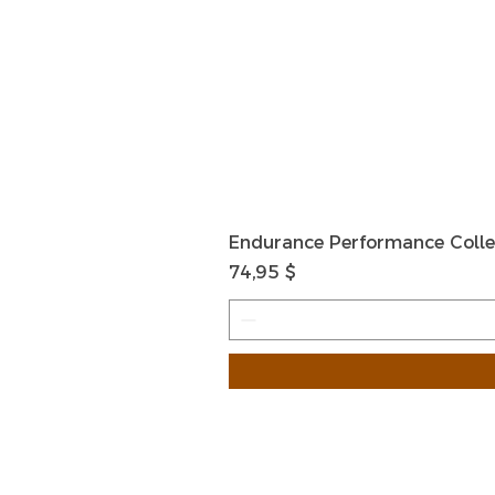
Endurance Performance Colle
Preis
74,95 $
HOME
HELP